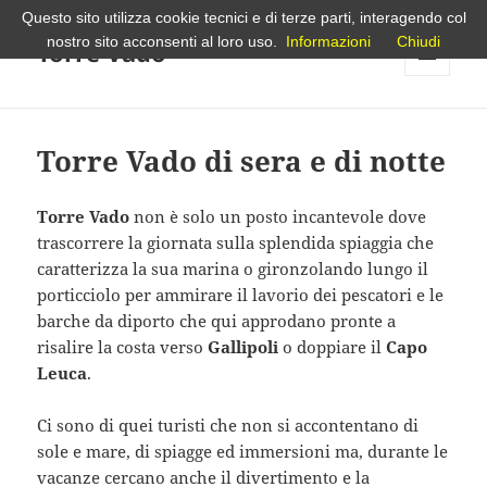
Questo sito utilizza cookie tecnici e di terze parti, interagendo col
nostro sito acconsenti al loro uso.
Informazioni
Chiudi
Torre Vado
MENU
E
WIDGET
Torre Vado di sera e di notte
Torre Vado
non è solo un posto incantevole dove
trascorrere la giornata sulla splendida spiaggia che
caratterizza la sua marina o gironzolando lungo il
porticciolo per ammirare il lavorio dei pescatori e le
barche da diporto che qui approdano pronte a
risalire la costa verso
Gallipoli
o doppiare il
Capo
Leuca
.
Ci sono di quei turisti che non si accontentano di
sole e mare, di spiagge ed immersioni ma, durante le
vacanze cercano anche il divertimento e la