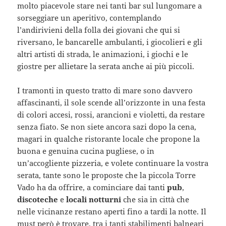
molto piacevole stare nei tanti bar sul lungomare a
sorseggiare un aperitivo, contemplando
l’andirivieni della folla dei giovani che qui si
riversano, le bancarelle ambulanti, i giocolieri e gli
altri artisti di strada, le animazioni, i giochi e le
giostre per allietare la serata anche ai più piccoli.
I tramonti in questo tratto di mare sono davvero
affascinanti, il sole scende all’orizzonte in una festa
di colori accesi, rossi, arancioni e violetti, da restare
senza fiato. Se non siete ancora sazi dopo la cena,
magari in qualche ristorante locale che propone la
buona e genuina cucina pugliese, o in
un’accogliente pizzeria, e volete continuare la vostra
serata, tante sono le proposte che la piccola Torre
Vado ha da offrire, a cominciare dai tanti
pub
,
discoteche
e
locali notturni
che sia in città che
nelle vicinanze restano aperti fino a tardi la notte. Il
must però è trovare, tra i tanti stabilimenti balneari