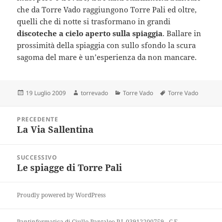
che da Torre Vado raggiungono Torre Pali ed oltre,
quelli che di notte si trasformano in grandi
discoteche a cielo aperto sulla spiaggia
. Ballare in
prossimità della spiaggia con sullo sfondo la scura
sagoma del mare è un’esperienza da non mancare.
Scritto
Autore
Categorie
Tag
19 Luglio 2009
torrevado
Torre Vado
Torre Vado
il
Navigazione
PRECEDENTE
articoli
La Via Sallentina
Articolo
precedente:
SUCCESSIVO
Le spiagge di Torre Pali
Articolo
successivo:
Proudly powered by WordPress
Pantinformatica di Ciullo Pantaleo P.I. 03912200759 - C.F.