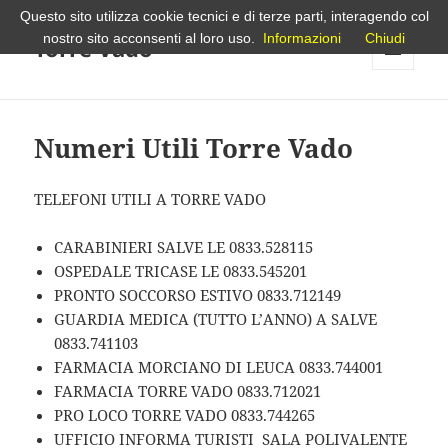
Questo sito utilizza cookie tecnici e di terze parti, interagendo col
nostro sito acconsenti al loro uso.
Informazioni
Chiudi
Torre Vado
MENU
E
WIDGET
Numeri Utili Torre Vado
TELEFONI UTILI A TORRE VADO
CARABINIERI SALVE LE 0833.528115
OSPEDALE TRICASE LE 0833.545201
PRONTO SOCCORSO ESTIVO 0833.712149
GUARDIA MEDICA (TUTTO L’ANNO) A SALVE
0833.741103
FARMACIA MORCIANO DI LEUCA 0833.744001
FARMACIA TORRE VADO 0833.712021
PRO LOCO TORRE VADO 0833.744265
UFFICIO INFORMA TURISTI SALA POLIVALENTE