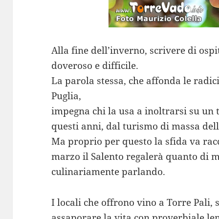
Alla fine dell’inverno, scrivere di osp
doveroso e difficile.
La parola stessa, che affonda le radic
Puglia,
impegna chi la usa a inoltrarsi su un 
questi anni, dal turismo di massa del
Ma proprio per questo la sfida va racc
marzo il Salento regalerà quanto di me
culinariamente parlando.
I locali che offrono vino a Torre Pali,
assaporare la vita con proverbiale le