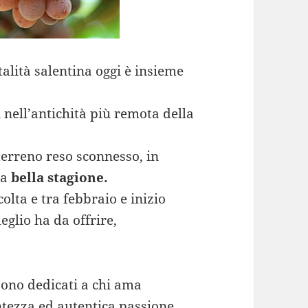
italità salentina oggi è insieme
i nell’antichità più remota della
terreno reso sconnesso, in
la
bella stagione.
olta e tra febbraio e inizio
glio ha da offrire,
 sono dedicati a chi ama
ntezza ed autentica passione.