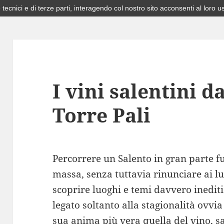
 tecnici e di terze parti, interagendo col nostro sito acconsenti al loro u
I vini salentini d
Torre Pali
Percorrere un Salento in gran parte fu
massa, senza tuttavia rinunciare ai lu
scoprire luoghi e temi davvero inedit
legato soltanto alla stagionalità ovvi
sua anima più vera quella del vino, sa