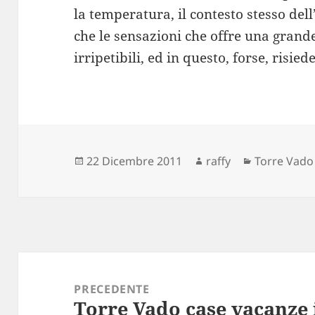
la temperatura, il contesto stesso dell’
che le sensazioni che offre una grand
irripetibili, ed in questo, forse, risie
Scritto
Autore
Categorie
22 Dicembre 2011
raffy
Torre Vado
il
Navigazione
articoli
PRECEDENTE
Torre Vado case vacanze i
Articolo