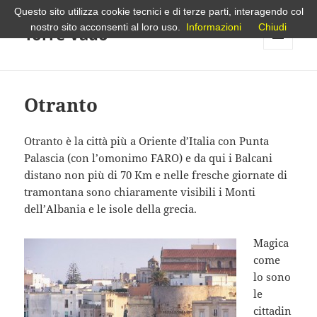
Questo sito utilizza cookie tecnici e di terze parti, interagendo col
nostro sito acconsenti al loro uso.
Informazioni
Chiudi
Torre Vado
MENU
E
WIDGET
Otranto
Otranto è la città più a Oriente d’Italia con Punta
Palascia (con l’omonimo FARO) e da qui i Balcani
distano non più di 70 Km e nelle fresche giornate di
tramontana sono chiaramente visibili i Monti
dell’Albania e le isole della grecia.
Magica
come
lo sono
le
cittadin