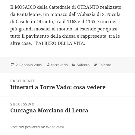
Il MOSAICO della Cattedrale di OTRANTO realizzato
da Pantaleone, un monaco dell’Abbazia di S. Nicola
di Casole in Otranto, tra il 1163 e il 1165 è uno dei
più grandi mosaici al mondo; si estende per quasi
tutto il pavimento della chiesa e rappresenta, tra le
altre cose, l’ALBERO DELLA VITA.
Scritto
Autore
Categorie
Tag
2 Gennaio 2009
torrevado
Salento
Salento
il
Navigazione
PRECEDENTE
articoli
Itinerari a Torre Vado: cosa vedere
Articolo
precedente:
SUCCESSIVO
Cuccagna Morciano di Leuca
Articolo
successivo:
Proudly powered by WordPress