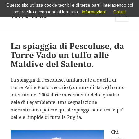
Questo sito utilizza cookie tecnici e di terze parti, interagendo col
nostro sito acconsenti al loro uso.
Informazioni
Chiudi
Torre Vado
MENU
E
WIDGET
La spiaggia di Pescoluse, da
Torre Vado un tuffo alle
Maldive del Salento.
La spiaggia di Pescoluse, unitamente a quella di
Torre Pali e Posto vecchio (comune di Salve) hanno
ottenuto nel 2004 il riconoscimento delle quattro
vele di Legambiente. Una segnalazione
meritatissima poiché queste spiagge sono tra le più
belle e limpide di tutta la Puglia.
Chi