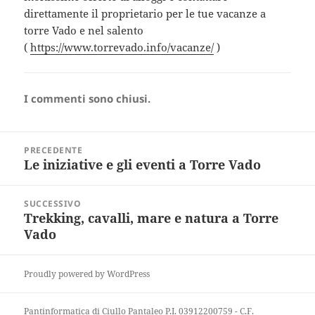
direttamente il proprietario per le tue vacanze a
torre Vado e nel salento
(
https://www.torrevado.info/vacanze/
)
I commenti sono chiusi.
Navigazione
PRECEDENTE
articoli
Le iniziative e gli eventi a Torre Vado
Articolo
precedente:
SUCCESSIVO
Trekking, cavalli, mare e natura a Torre
Articolo
Vado
successivo:
Proudly powered by WordPress
Pantinformatica di Ciullo Pantaleo P.I. 03912200759 - C.F.