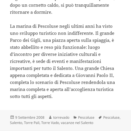
dopo un cornetto caldo, si può tranquillamente
ritornare a dormire.
La marina di Pescoluse negli ultimi anni ha visto
uno sviluppo turistico non indifferente. Il grande
Parco dei Gigli, una piazza aperta sulla spiaggia, è
stato abbellito e reso più funzionale: luogo
d’incontro per diverse iniziative culturali e
ricreative, è sede di eventi e manifestazioni
importanti per tutto il Salento. Una grande Chiesa
appena completata e dedicata a Giovanni Paolo II,
completa lo scenario di Pescoluse rendendola una
marina completa e aperta all’accoglienza turistica
sotto tutti gli aspetti.
Scritto
Autore
Categorie
Tag
9 Settembre 2008
torrevado
Pescoluse
Pescoluse
,
il
Salento
,
Torre Pali
,
Torre Vado
,
vacanze nel Salento