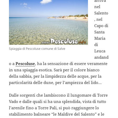
arriva
nel
Salento
, nel
Capo di
Santa
Maria
di
Spiaggia di Pescoluse comune di Salve
Leuca
andand
o a
Pescoluse
, ha la sensazione di essere veramente
in una spiaggia esotica. Sarà per il colore bianco
della sabbia, per la limpidezza delle acque, per la
particolarità delle dune, per l’ampiezza del lido…
Dalle sorgenti che lambiscono il lungomare di Torre
Vado e dalle quali si ha una splendida, vista di tutto
l’arenile fino a Torre Pali, si può raggiungere lo
stabilimento balneare “le Maldive del Salento” e le